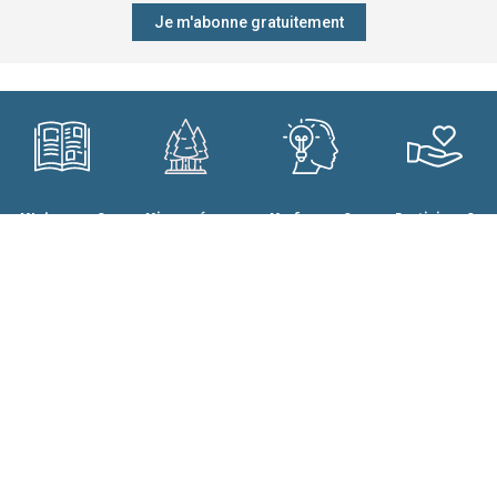
Je m'abonne gratuitement
M'abonner ?
Mieux gérer
Me former ?
Participer ?
ma forêt ?
CONTACT
Qui sommes-nous ?
Forêt.Nature
Nos engagements
Rue de la Plaine 9
Nos projets
6900 Marche-en-Famenne
Nos résultats
T+32(0)84 22 35 70
Nos partenaires
info@foretnature.be