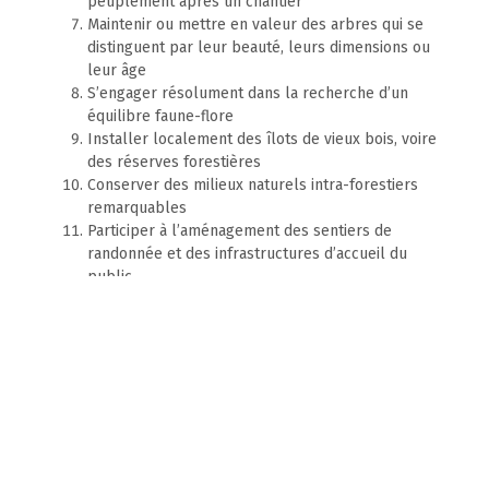
peuplement après un chantier
Maintenir ou mettre en valeur des arbres qui se
distinguent par leur beauté, leurs dimensions ou
leur âge
S’engager résolument dans la recherche d’un
équilibre faune-flore
Installer localement des îlots de vieux bois, voire
des réserves forestières
Conserver des milieux naturels intra-forestiers
remarquables
Participer à l’aménagement des sentiers de
randonnée et des infrastructures d’accueil du
public.
Projet SMCC
En savoir plus
Depuis 2013, la Région wallonne dispose de la circulaire