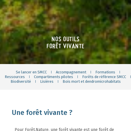
NOS OUTILS
FORÊT VIVANTE
Se lancer en SMCC
Accompagnement
Formations
Ressources
Compartiments pilotes
Forêts de référence SMCC
Biodiversité
Lisières
Bois mort et dendromicrohabitats
Une forêt vivante ?
Pour Forêt.Nature, une forêt vivante est une forêt de