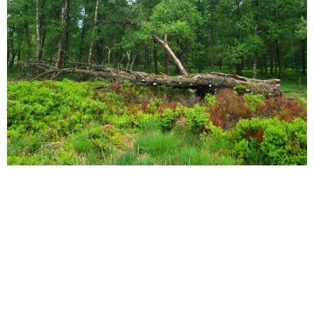
r ?
Mieux gérer ma forêt
Me former ?
Pa
?