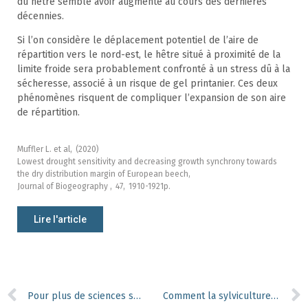
du hêtre semble avoir augmenté au cours des dernières
décennies.
Si l’on considère le déplacement potentiel de l’aire de
répartition vers le nord-est, le hêtre situé à proximité de la
limite froide sera probablement confronté à un stress dû à la
sécheresse, associé à un risque de gel printanier. Ces deux
phénomènes risquent de compliquer l’expansion de son aire
de répartition.
Muffler L. et al,
(2020)
Lowest drought sensitivity and decreasing growth synchrony towards
the dry distribution margin of European beech,
Journal of Biogeography ,
47,
1910-1921p.
Lire l'article
Pour plus de sciences sociales au service de la recherche forestière
Comment la sylviculture peut donner un petit coup de pouce à la génétique pour s’adapter aux changements climatiques ?