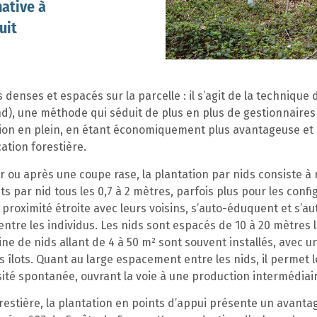
native à
uit
denses et espacés sur la parcelle : il s’agit de la technique 
), une méthode qui séduit de plus en plus de gestionnaires e
tation en plein, en étant économiquement plus avantageuse et 
cation forestière.
r ou après une coupe rase, la plantation par nids consiste à
s par nid tous les 0,7 à 2 mètres, parfois plus pour les config
 proximité étroite avec leurs voisins, s’auto-éduquent et s’au
entre les individus. Les nids sont espacés de 10 à 20 mètres l
ine de nids allant de 4 à 50 m² sont souvent installés, avec 
s îlots. Quant au large espacement entre les nids, il permet 
sité spontanée, ouvrant la voie à une production intermédiai
orestière, la plantation en points d’appui présente un avant