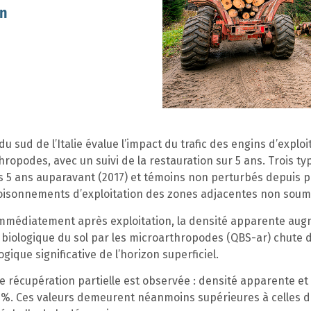
on
sud de l’Italie évalue l’impact du trafic des engins d’exploi
thropodes, avec un suivi de la restauration sur 5 ans. Trois t
s 5 ans auparavant (2017) et témoins non perturbés depuis 
oisonnements d’exploitation des zones adjacentes non soumis
immédiatement après exploitation, la densité apparente augm
té biologique du sol par les microarthropodes (QBS-ar) chute
ique significative de l’horizon superficiel.
ne récupération partielle est observée : densité apparente et
 %. Ces valeurs demeurent néanmoins supérieures à celles de