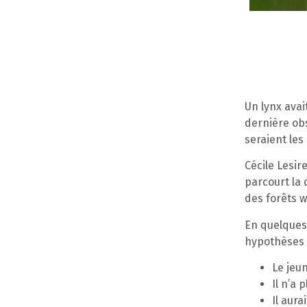
Un lynx avai
dernière obs
seraient les
Cécile Lesir
parcourt la 
des forêts w
En quelques 
hypothèses 
Le jeun
Il n’a 
Il aura