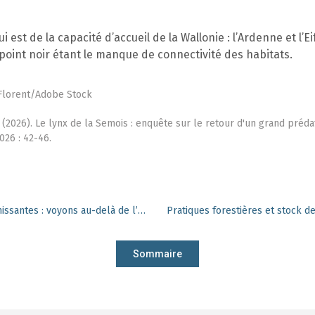
i est de la capacité d’accueil de la Wallonie : l’Ardenne et l’Ei
 point noir étant le manque de connectivité des habitats.
 Florent/Adobe Stock
 (2026). Le lynx de la Semois : enquête sur le retour d'un grand préd
026 : 42-46.
Évaluer l’impact des exotiques envahissantes : voyons au-delà de l’espèce !
Sommaire