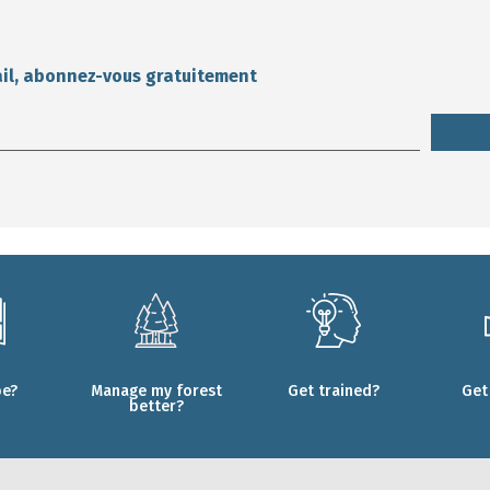
ail, abonnez-vous gratuitement
be?
Manage my forest
Get trained?
Get
better?