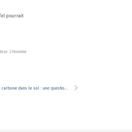
fel pourrait
ateur. L’Homme
Pratiques forestières et stock de carbone dans le sol : une question de dose et de climat