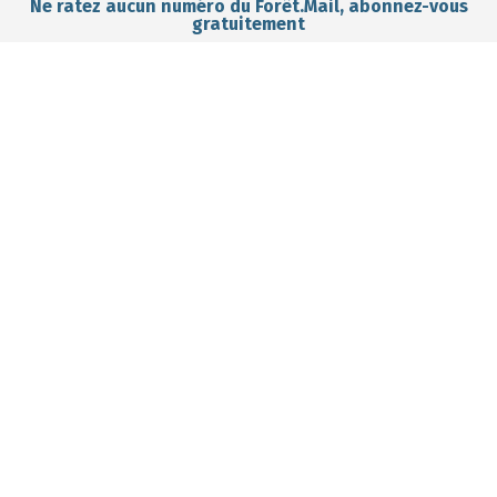
Ne ratez aucun numéro du Forêt.Mail, abonnez-vous
gratuitement
I want to subscribe for free
Subscribe?
Manage my
Get trained?
Get involved?
forest better?
CONTACT
Who are we?
Forêt.Nature