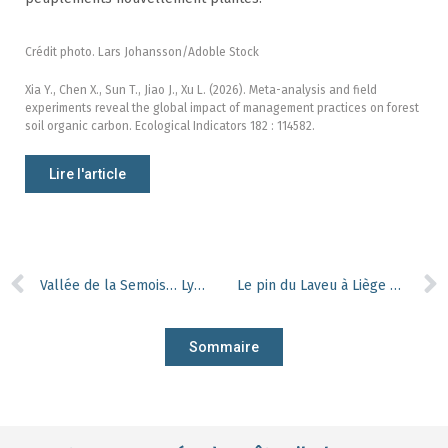
Crédit photo. Lars Johansson/Adoble Stock
Xia Y., Chen X., Sun T., Jiao J., Xu L. (2026). Meta-analysis and field
experiments reveal the global impact of management practices on forest
soil organic carbon. Ecological Indicators 182 : 114582.
Lire l'article
Vallée de la Semois… Lynx, es-tu là ?
Le pin du Laveu à Liège gagne sa dernière manche
Sommaire