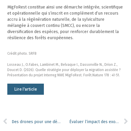
MigFoRest constitue ainsi une démarche intégrée, scientifique
et opérationnelle qui s’inscrit en complément d’un recours
accru à la régénération naturelle, de la sylviculture
mélangée à couvert continu (SMCC), ou encore la
diversification des espèces, pour renforcer durablement la
résilience des forêts européennes.
Crédit photo. SRFB
Losseau J., O.Fabes, Lambinet M., Belvaque I., Dassonville N., Drion Z.,
Doucet D. (2026). Quelle stratégie pour déployer la migration assistée ?
Présentation du projet Interreg NWE MigFoRest. Forêt.Nature 178 : 41-51.
Lire l'article
Des drones pour une détection ultra-précoce des scolytes
Évaluer l’impact des exotiques envahissantes : voyons au-delà de l’espèce !