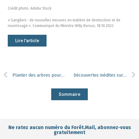
Crédit photo. Adobe Stock
« Sangliers : de nouvelles mesures en matière de destruction et de
nourrissage ». Communiqué du Ministre Willy Borsus, 18.10.2023
Lire l'article
Planter des arbres pour combattre le changement climatique : une fausse bonne idée ?
Découvertes inédites sur l’expression génétique des champignons et leurs fonctions au sein de l’écosystème forestier
Sommaire
Ne ratez aucun numéro du Forêt.Mail, abonnez-vous
gratuitement