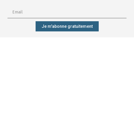
Je m'abonne gratuitement
M'abonner ?
Mieux gérer
Me former ?
Participer ?
ma forêt ?
CONTACT
Qui sommes-nous ?
Forêt.Nature
Nos engagements
Rue de la Plaine 9
Nos projets
6900 Marche-en-Famenne