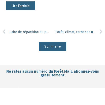
Lire l'article
L’aire de répartition du pin des Alpes influencée par les précédents changements climatiques, qu’en déduire pour le futur ?
Forêt, climat, carbone : une équation à plusieurs variables
Sommaire
Ne ratez aucun numéro du Forêt.Mail, abonnez-vous
gratuitement
Je m'abonne gratuitement