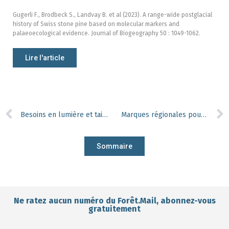
Gugerli F., Brodbeck S., Landvay B. et al (2023). A range-wide postglacial
history of Swiss stone pine based on molecular markers and
palaeoecological evidence. Journal of Biogeography 50 : 1049-1062.
Lire l'article
Besoins en lumière et taille de trouées, de la théorie à la réalité
Marques régionales pour le bois : quelles plus-values environnementales ?
Sommaire
Ne ratez aucun numéro du Forêt.Mail, abonnez-vous
gratuitement