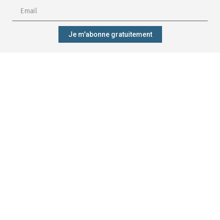
Je m'abonne gratuitement
M'abonner ?
Mieux gérer
Me former ?
Participer ?
ma forêt ?
CONTACT
Qui sommes-nous ?
Forêt.Nature
Nos engagements
Rue de la Plaine 9
Nos projets
6900 Marche-en-Famenne
Nos résultats