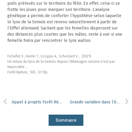
poils prélevés sur le territoire du félin. En effet, celui-ci se
frotte les joues pour marquer son territoire. L’analyse
génétique a permis de conforter l’hypothèse selon laquelle
le lynx de la Semois est revenu naturellement à partir de
l’Eiffel allemand. Sachant que les femelles dispersent sur
des distances plus courtes que les mâles, reste à voir si une
femelle finira par rencontrer le lynx wallon.
Fichefet V., Herrin T., Licoppe A., Schockert V. ,
(2021)
Un retour du lynx de la Semois depuis l’Allemagne voisine n’est pas
impossible. ,
Forêt.Nature,
160,
12-13p.
Appel à projets Forêt Résiliente : plus de 300 propriétaires forestiers privés et publics s’engagent
Grande variation dans l’évolution des relations plantes-microorganismes du sol face aux changements climatiques
Sommaire