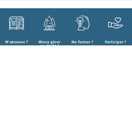
M'abonner ?
Mieux gérer
Me former ?
Participer ?
ma forêt ?
CONTACT
Qui sommes-nous ?
Forêt.Nature
Nos engagements
Rue de la Plaine 9
Nos projets
6900 Marche-en-Famenne
Nos résultats
T+32(0)84 22 35 70
Nos partenaires
info@foretnature.be