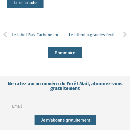
Lire l'article
Le label Bas-Carbone en France : pour mieux encadrer les pratiques de compensation
Le tilleul à grandes feuilles, vieille essence à dépoussiérer ?
Sommaire
Ne ratez aucun numéro du Forêt.Mail, abonnez-vous
gratuitement
Je m'abonne gratuitement