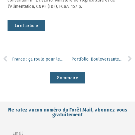
convention n° E17/2018, Ministère de l’Agriculture et de
l’Alimentation, CNPF (IDF), FCBA, 157 p.
Lire l'article
France : ça roule pour les bois ronds
Portfolio. Bouleversante diversité : les jeunes dessinent la biodiversité !
Sommaire
Ne ratez aucun numéro du Forêt.Mail, abonnez-vous
gratuitement