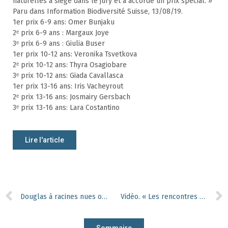
naturelles a siégé dans le jury et a accordé un prix spécial. »
Paru dans Information Biodiversité Suisse, 13/08/19.
1er prix 6-9 ans: Omer Bunjaku
2ᵉ prix 6-9 ans : Margaux Joye
3ᵉ prix 6-9 ans : Giulia Buser
1er prix 10-12 ans: Veronika Tsvetkova
2ᵉ prix 10-12 ans: Thyra Osagiobare
3ᵉ prix 10-12 ans: Giada Cavallasca
1er prix 13-16 ans: Iris Vacheyrout
2ᵉ prix 13-16 ans: Josmairy Gersbach
3ᵉ prix 13-16 ans: Lara Costantino
Lire l'article
Douglas à racines nues ou en godet : c’est la qualité de la plantation qui compte
Vidéo. « Les rencontres » de Natagora