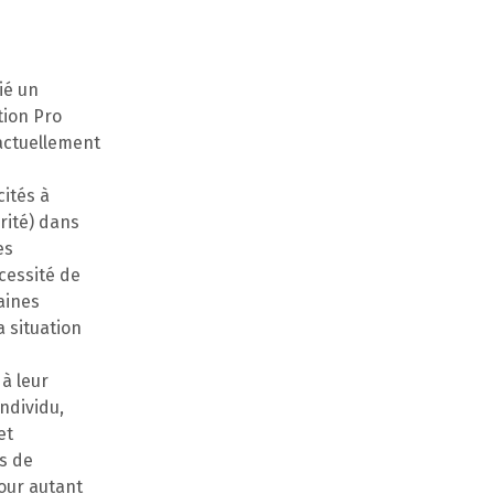
ié un
tion Pro
 actuellement
cités à
rité) dans
es
cessité de
aines
a situation
 à leur
individu,
et
s de
pour autant