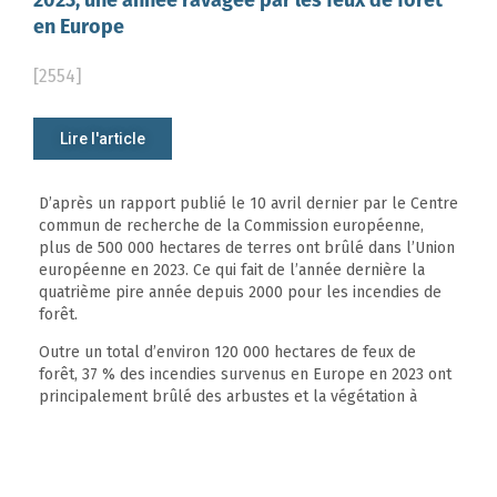
2023, une année ravagée par les feux de forêt
en Europe
[2554]
Lire l'article
D’après un rapport publié le 10 avril dernier par le Centre
commun de recherche de la Commission européenne,
plus de 500 000 hectares de terres ont brûlé dans l’Union
européenne en 2023. Ce qui fait de l’année dernière la
quatrième pire année depuis 2000 pour les incendies de
forêt.
Outre un total d’environ 120 000 hectares de feux de
forêt, 37 % des incendies survenus en Europe en 2023 ont
principalement brûlé des arbustes et la végétation à
feuilles coriaces des régions méditerranéennes. Dans ces
zones, les incendies forestiers ont eu lieu pendant l’été et
jusqu’en octobre.