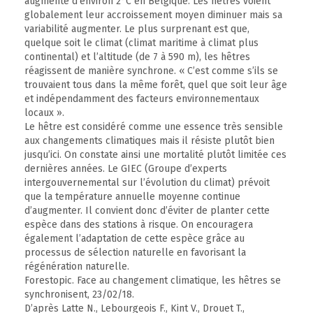
augmenté d’environ 2°C en Belgique. Les hêtres voient
globalement leur accroissement moyen diminuer mais sa
variabilité augmenter. Le plus surprenant est que,
quelque soit le climat (climat maritime à climat plus
continental) et l’altitude (de 7 à 590 m), les hêtres
réagissent de manière synchrone. « C’est comme s’ils se
trouvaient tous dans la même forêt, quel que soit leur âge
et indépendamment des facteurs environnementaux
locaux ».
Le hêtre est considéré comme une essence très sensible
aux changements climatiques mais il résiste plutôt bien
jusqu’ici. On constate ainsi une mortalité plutôt limitée ces
dernières années. Le GIEC (Groupe d’experts
intergouvernemental sur l’évolution du climat) prévoit
que la température annuelle moyenne continue
d’augmenter. Il convient donc d’éviter de planter cette
espèce dans des stations à risque. On encouragera
également l’adaptation de cette espèce grâce au
processus de sélection naturelle en favorisant la
régénération naturelle.
Forestopic. Face au changement climatique, les hêtres se
synchronisent, 23/02/18.
D’après Latte N., Lebourgeois F., Kint V., Drouet T.,