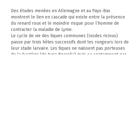
Des études menées en Allemagne et au Pays-Bas
montrent le lien en cascade qui existe entre la présence
du renard roux et le moindre risque pour l’homme de
contracter la maladie de Lyme.
Le cycle de vie des tiques communes (Ixodes ricinus)
passe par trois hôtes successifs dont les rongeurs lors de
leur stade larvaire. Les tiques ne naissent pas porteuses
de la bactérie (de type Borrelia) mais se contaminent par
le sang d’un hôte déjà contaminé.
Les études en question ont notamment montré que :
Le risque pour l’homme de contracter la maladie de Lyme
augmente donc lorsque le renard est absent d’un
territoire.
L’Homme et l’Oiseau 95(3).
Vidéo. Le silence des bêtes