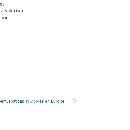
nes
 à valoriser
ation
Modélisation IA des régimes de perturbations sylvicoles en Europe à l’horizon 2100