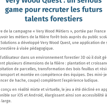
Very Wood Quest : un serious
game pour recruter les futurs
talents forestiers
re de la campagne « Very Wood Métiers », portée par France 
oir les métiers de la filière forêt-bois auprès du public scola
 Solutions a développé Very Wood Quest, une application de 
orestière à visée pédagogique.
 l’utilisateur dans un environnement forestier 3D où il doit gé
t plusieurs dimensions de la filière : plantation et croissan
oitation de parcelles, transformation des bois feuillus et rés
transport et montée en compétence des équipes. Des mini-je
ancer de hache, coupe) complètent l’expérience ludique.
 conçu en réalité mixte et virtuelle, le jeu a été décliné en ap
nible sur iOS et Android, élargissant ainsi son accessibilité 
 large.