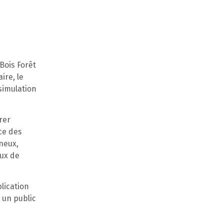
Bois Forêt
ire, le
simulation
rer
ce des
ineux,
ux de
plication
à un public