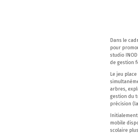
Dans le cad
pour promouv
studio INOD
de gestion f
Le jeu place
simultanémen
arbres, expl
gestion du 
précision (l
Initialement
mobile dispo
scolaire plus