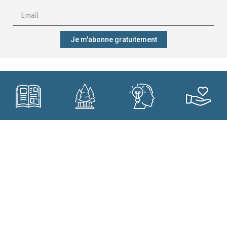
Je m'abonne gratuitement
M'abonner ?
Mieux gérer
Me former ?
Participer ?
ma forêt ?
CONTACT
Qui sommes-nous ?
Forêt.Nature
Nos engagements
Rue de la Plaine 9
Nos projets
6900 Marche-en-Famenne