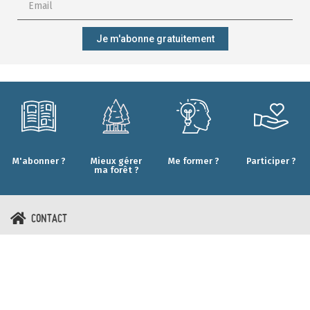
Je m'abonne gratuitement
M'abonner ?
Mieux gérer
Me former ?
Participer ?
ma forêt ?
CONTACT
Qui sommes-nous ?
Forêt.Nature
Nos engagements
Rue de la Plaine 9
Nos projets
6900 Marche-en-Famenne
Nos résultats
T+32(0)84 22 35 70