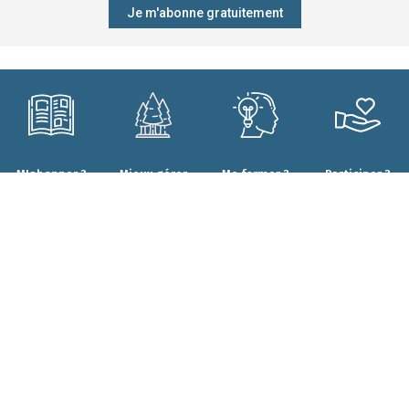
Je m'abonne gratuitement
M'abonner ?
Mieux gérer
Me former ?
Participer ?
ma forêt ?
CONTACT
Qui sommes-nous ?
Forêt.Nature
Nos engagements
Rue de la Plaine 9
Nos projets
6900 Marche-en-Famenne
Nos résultats
T+32(0)84 22 35 70
Nos partenaires
info@foretnature.be