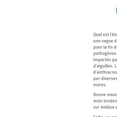
Quel est l’é
une vague de
pour la fin 
pathogènes f
impactés p
d’aiguilles.
d’anthracno
par diverse
noires.
Bonne nouvel
mois tendent
sur mélèze 