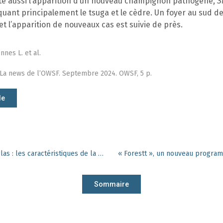
ote aussi l’apparition d’un nouveau champignon pathogène,
S
aquant principalement le tsuga et le cèdre. Un foyer au sud d
et l’apparition de nouveaux cas est suivie de près.
nnes L. et al.
 La news de l’OWSF. Septembre 2024. OWSF, 5 p.
le
Impact de la sécheresse sur le douglas : les caractéristiques de la sécheresse ont plus d’impact que le type de site et la densité de peuplement
Sommaire