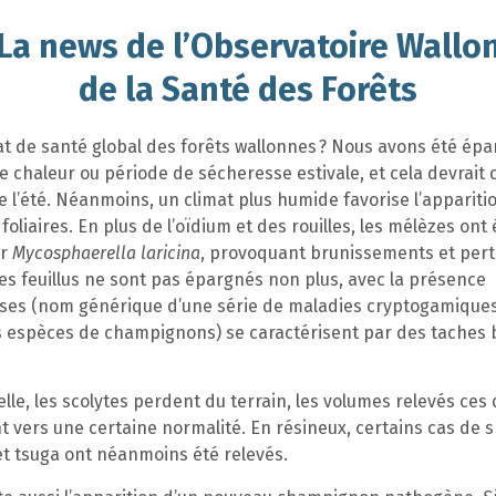
La news de l’Observatoire Wallo
de la Santé des Forêts
tat de santé global des forêts wallonnes ? Nous avons été ép
 chaleur ou période de sécheresse estivale, et cela devrait 
de l’été. Néanmoins, un climat plus humide favorise l’appariti
oliaires. En plus de l’oïdium et des rouilles, les mélèzes ont 
ar
Mycosphaerella laricina
, provoquant brunissements et pert
 Les feuillus ne sont pas épargnés non plus, avec la présence
ses (nom générique d’une série de maladies cryptogamique
s espèces de champignons) se caractérisent par des taches 
le, les scolytes perdent du terrain, les volumes relevés ces
 vers une certaine normalité. En résineux, certains cas de 
et tsuga ont néanmoins été relevés.