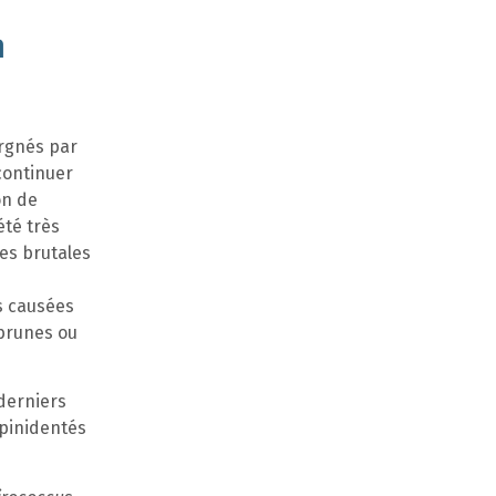
n
argnés par
continuer
on de
été très
es brutales
s causées
brunes ou
 derniers
spinidentés