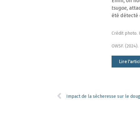
Enfin, on n
tsugae
, att
été détecté 
Crédit photo. I
OWSF. (2024).
Lire l'artic