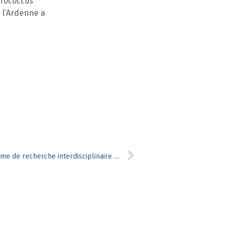
irococcus
e l’Ardenne a
« Forestt », un nouveau programme de recherche interdisciplinaire pour accompagner la transition socio-écologique des systèmes forestiers