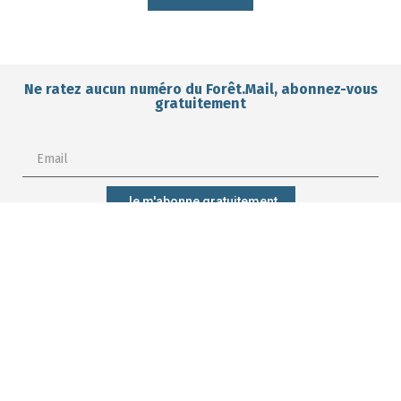
Ne ratez aucun numéro du Forêt.Mail, abonnez-vous
gratuitement
Je m'abonne gratuitement
M'abonner ?
Mieux gérer
Me former ?
Participer ?
ma forêt ?