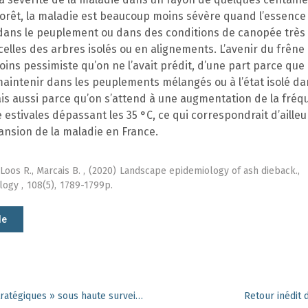
forêt, la maladie est beaucoup moins sévère quand l’essence
ans le peuplement ou dans des conditions de canopée très 
 celles des arbres isolés ou en alignements. L’avenir du frêne
ins pessimiste qu’on ne l’avait prédit, d’une part parce que 
maintenir dans les peuplements mélangés ou à l’état isolé da
is aussi parce qu’on s’attend à une augmentation de la fré
estivales dépassant les 35 °C, ce qui correspondrait d’ailleur
ansion de la maladie en France.
Loos R., Marcais B. ,
(2020)
Landscape epidemiology of ash dieback.,
logy ,
108(5),
1789-1799p.
le
En Chine, les « Forêts de réserves stratégiques » sous haute surveillance
Retour inédit 