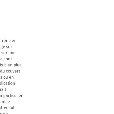
 frêne en
age sur
s sur une
se sont
s bien plus
 du couvert
és ou en
plication
rait
 particulier
ent le
ffectait
es de