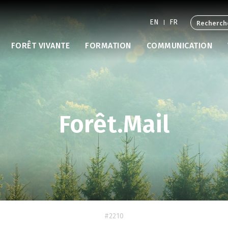
EN
FR
FORÊT VIVANTE
FORMATION
COMMUNICATION
Forêt.Mail
#2210