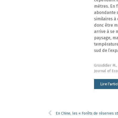
mètres. En 
abondante d
similaires à
donc être mo
arrive à se 
paysage, ma
température 
sud de l’exp
Grosdidier M., 
Journal of Eco
Lire l'artic