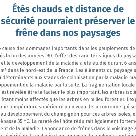
Étés chauds et distance de
sécurité pourraient préserver le
frêne dans nos paysages
e cause des dommages importants dans les peuplements de
s la fin des années ‘90. L’effet des caractéristiques du pays
on et le développement de la maladie a été étudié durant 6 an
km² dans le nord-est de la France. Les éléments du paysage 
 déterminants aux stades de colonisation par la maladie mai
oppement de la maladie par la suite. La fragmentation locale
’est révélée être le facteur le plus important, les arbres isol
étant moins affectés que les arbres en milieu forestier. L’ex
à une température supérieure au niveau de la couronne qui se
 au développement du champignon pour ces arbres isolés, en
épasse 35 °C. La rareté de l’hôte réduirait également fortem
nt de la maladie. L’abondance de frênes dans le voisinage a
a sévérité de la maladie dans un rayon de quelques centain