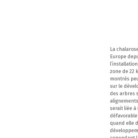
La chalaros
Europe depui
l’installati
zone de 22 
montrés peu
sur le dével
des arbres s
alignements 
serait liée 
défavorable
quand elle d
développeme
cependant l