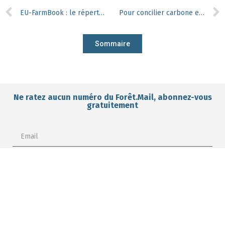
EU-FarmBook : le répertoire des résultats des recherches financées par l’Union européenne
Pour concilier carbone et biodiversité, privilégiez le bois mort !
Sommaire
Ne ratez aucun numéro du Forêt.Mail, abonnez-vous
gratuitement
Je m'abonne gratuitement