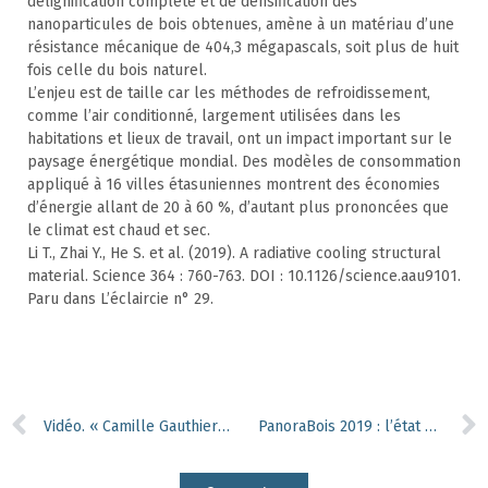
délignification complète et de densification des
nanoparticules de bois obtenues, amène à un matériau d’une
résistance mécanique de 404,3 mégapascals, soit plus de huit
fois celle du bois naturel.
L’enjeu est de taille car les méthodes de refroidissement,
comme l’air conditionné, largement utilisées dans les
habitations et lieux de travail, ont un impact important sur le
paysage énergétique mondial. Des modèles de consommation
appliqué à 16 villes étasuniennes montrent des économies
d’énergie allant de 20 à 60 %, d’autant plus prononcées que
le climat est chaud et sec.
Li T., Zhai Y., He S. et al. (2019). A radiative cooling structural
material. Science 364 : 760-763. DOI : 10.1126/science.aau9101.
Paru dans L’éclaircie n° 29.
Vidéo. « Camille Gauthier aime son métier de merrandier »
PanoraBois 2019 : l’état des lieux de la filière bois en Wallonie