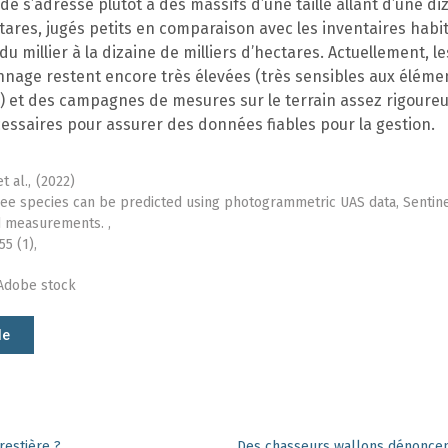
e s’adresse plutôt à des massifs d’une taille allant d’une di
ctares, jugés petits en comparaison avec les inventaires habi
 du millier à la dizaine de milliers d’hectares. Actuellement, l
nnage restent encore très élevées (très sensibles aux éléme
s) et des campagnes de mesures sur le terrain assez rigoure
essaires pour assurer des données fiables pour la gestion.
 al.,
(2022)
ee species can be predicted using photogrammetric UAS data, Sentin
ld measurements. ,
55 (1),
 Adobe stock
le
restière ?