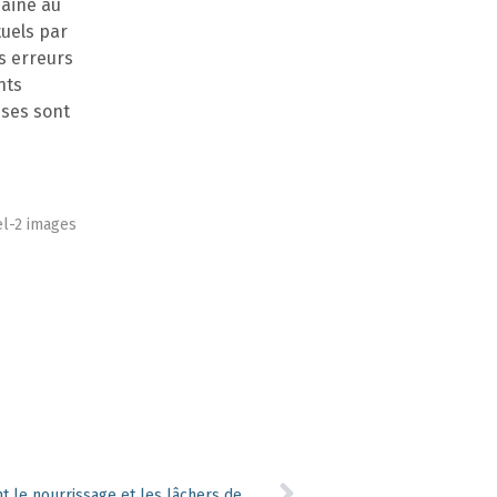
zaine au
tuels par
es erreurs
nts
uses sont
el-2 images
Des chasseurs wallons dénoncent le nourrissage et les lâchers de petit gibier