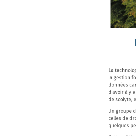
La technolog
la gestion f
données car
d’avoir à y 
de scolyte, e
Un groupe de
celles de d
quelques p