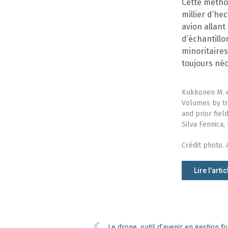
Cette méthod
millier d’he
avion allant
d’échantillo
minoritaire
toujours néc
Kukkonen M. et
Volumes by tr
and prior fie
Silva Fennica,
Crédit photo.
Lire l'artic
Le drone, outil d’avenir en gestion fo