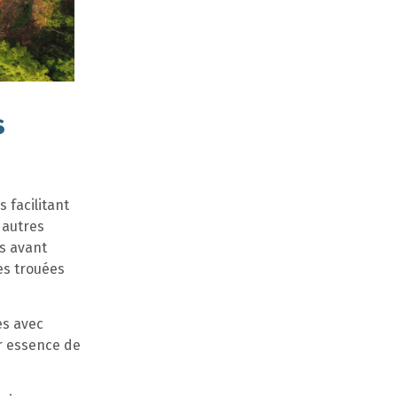
s
 facilitant
 autres
s avant
les trouées
es avec
r essence de