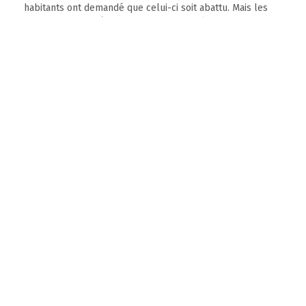
habitants ont demandé que celui-ci soit abattu. Mais les
riverains se sont émus de voir un symbole du quartier
disparaître pour un simple différent et l’échevin de la
Transition écologique, Gilles Foret, s’est donc engagé à
défendre l’arbre vieux de plus de 50 ans.
La procédure a pris un tournant exceptionnel par sa
succession d’étapes juridiques, qui vient de se conclure
par une victoire de la Ville de Liège. C’est donc le tribunal
de Namur qui devra trancher définitivement l’affaire dans
les prochains mois, sans plus aucun recours possible.