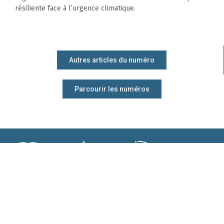
résiliente face à l’urgence climatique.
Autres articles du numéro
Parcourir les numéros
M'abonner ?
Mieux gérer
Me former ?
Participer ?
ma forêt ?