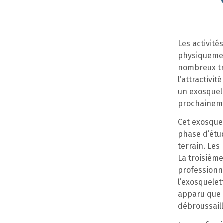
Les activit
physiquemen
nombreux tr
l’attractivi
un exosquele
prochaineme
Cet exosquel
phase d’étud
terrain. Le
La troisième
professionne
l’exosquelet
apparu que l
débroussail