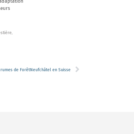
adaptation
leurs
stière,
grumes de ForêtNeufchâtel en Suisse