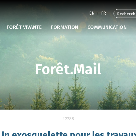
EN
FR
FORÊT VIVANTE
FORMATION
COMMUNICATION
Forêt.Mail
#2288
Un exosquelette pour les travau