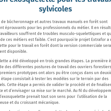
sylvicoles
és de bûcheronnage et autres travaux manuels en forêt sont
t éprouvants pour les professionnels du métier. Il en résul
availleurs souffrent de troubles musculo-squelettiques et q
té de ces métiers est faible. C’est pourquoi le projet Extrafor 
tte pour le travail en forêt dont la version commerciale sera
nt disponible.
ette a été développé en trois grandes étapes. La première é
e des différentes postures de travail des ouvriers forestiers
s premiers prototypes ont alors pu être conçus dans un deux
 étape consistait à tester les modèles sur le terrain par des
ls. Cette étape a permis de valider le procédé et de finalise
te et d’envisager sa mise sur le marché. Au fil du développeme
’exosquelette prenait tout son sens pour l’utilisation de la
leuse et du croissant mécanique.