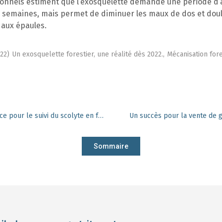
ionnels estiment que l’exosquelette demande une période d’
s semaines, mais permet de diminuer les maux de dos et dou
 aux épaules.
22)
Un exosquelette forestier, une réalité dès 2022.,
Mécanisation fore
Quelle phéromone est la plus efficace pour le suivi du scolyte en forêt ?
Un succès pour la vente de 
Sommaire