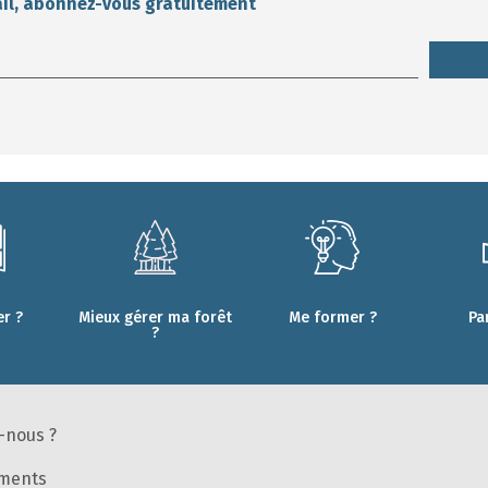
ail, abonnez-vous gratuitement
r ?
Mieux gérer ma forêt
Me former ?
Pa
?
-nous ?
ments