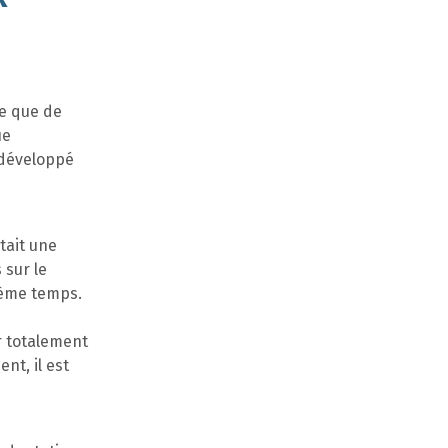
te que de
ue
a développé
tait une
 sur le
ième temps.
r totalement
nt, il est