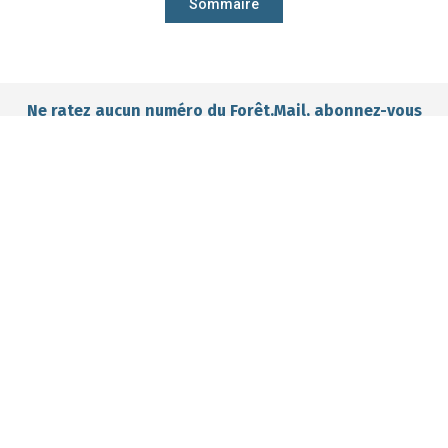
Sommaire
Ne ratez aucun numéro du Forêt.Mail, abonnez-vous
gratuitement
Je m'abonne gratuitement
M'abonner ?
Mieux gérer
Me former ?
Participer ?
ma forêt ?