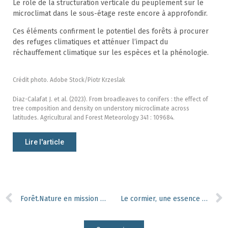
Le rôle de la structuration verticale du peuplement sur le
microclimat dans le sous-étage reste encore à approfondir.
Ces éléments confirment le potentiel des forêts à procurer
des refuges climatiques et atténuer l’impact du
réchauffement climatique sur les espèces et la phénologie.
Crédit photo. Adobe Stock/Piotr Krzeslak
Diaz-Calafat J. et al. (2023). From broadleaves to conifers : the effect of
tree composition and density on understory microclimate across
latitudes. Agricultural and Forest Meteorology 341 : 109684.
Lire l'article
Forêt.Nature en mission SMCC au Pays-Basque espagnol
Le cormier, une essence d’avenir ?