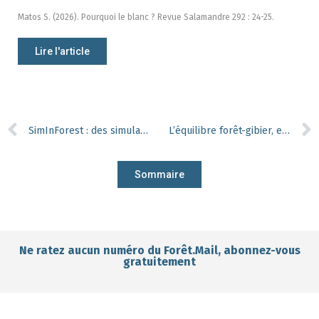
Matos S. (2026). Pourquoi le blanc ? Revue Salamandre 292 : 24-25.
Lire l'article
SimInForest : des simulations numériques pour appuyer la formation des gestionnaires forestiers
L’équilibre forêt-gibier, entre interactions complexes et défis de gestion
Sommaire
Ne ratez aucun numéro du Forêt.Mail, abonnez-vous
gratuitement