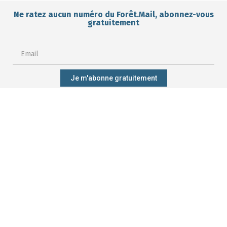
Ne ratez aucun numéro du Forêt.Mail, abonnez-vous
gratuitement
Je m'abonne gratuitement
M'abonner ?
Mieux gérer
Me former ?
Participer ?
ma forêt ?
CONTACT
Qui sommes-nous ?