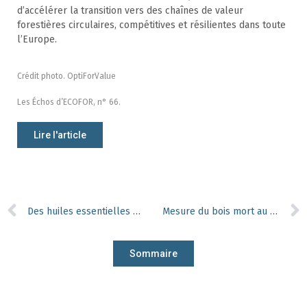
d’accélérer la transition vers des chaînes de valeur
forestières circulaires, compétitives et résilientes dans toute
l’Europe.
Crédit photo. OptiForValue
Les Échos d’ECOFOR, n° 66.
Lire l'article
Des huiles essentielles pour tromper les scolytes
Mesure du bois mort au sol : une méthode innovante en Flandre
Sommaire