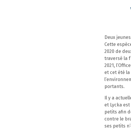
Deux jeunes
Cette espèce
2020 de deu
traversé la 
2021, l’Offi
et cet été l
l’environnem
portants.
Il y a actue
et Lycka est
petits afin 
contre le br
ses petits n