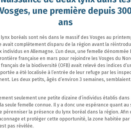
Vosges, une première depuis 30
ans
 lynx boréals sont nés dans le massif des Vosges au printem
 avait complètement disparu de la région avant la réintrodu
x individus en Allemagne. L’un deux, une femelle dénommée 
frontière française en mars pour rejoindre les Vosges du Nord
ce français de la biodiversité (OFB) avait relevé des indices d’
a portée a été localisée à l’entrée de leur refuge par les insp
ent. Les deux petits, âgés d’environ 3 semaines, semblaient
llement seulement une petite dizaine d’individus établis dans 
 la seule femelle connue. Il y a donc une espérance quant au
de pérenniser la présence du lynx boréal dans la région. Afin 
aconnage et protéger cette opportunité, la zone habitée par 
’est pas révélée.