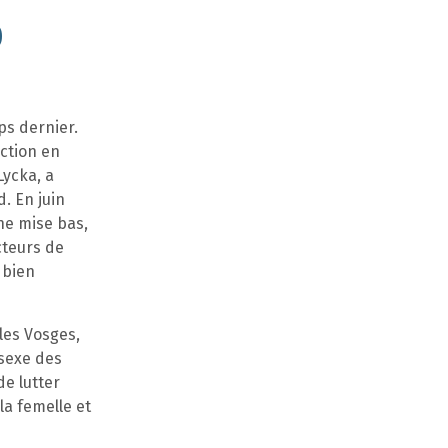
0
ps dernier.
ction en
Lycka, a
. En juin
une mise bas,
ecteurs de
 bien
les Vosges,
 sexe des
de lutter
la femelle et