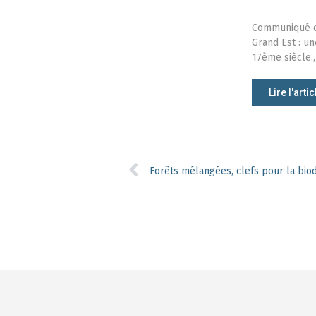
Communiqué de 
Grand Est : u
17ème siècle.,
Lire l'artic
Forêts mélangées, clefs pour la biod