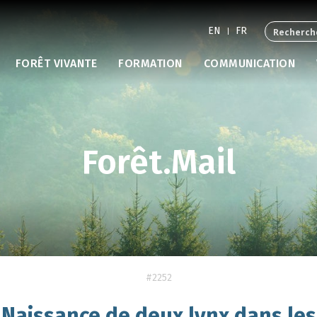
EN
FR
FORÊT VIVANTE
FORMATION
COMMUNICATION
Forêt.Mail
#2252
Naissance de deux lynx dans les