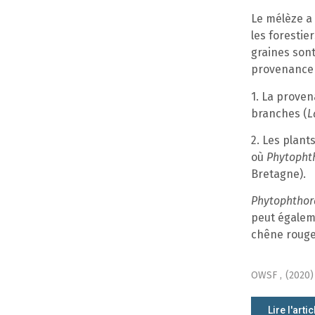
Le mélèze a 
les forestie
graines sont
provenance 
1. La proven
branches (
L
2. Les plant
où
Phytoph
Bretagne).
Phytophtho
peut égaleme
chêne rouge,
OWSF ,
(2020)
Lire l'artic