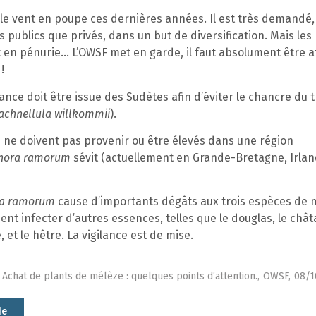
le vent en poupe ces dernières années. Il est très demandé,
rs publics que privés, dans un but de diversification. Mais les
 en pénurie… L’OWSF met en garde, il faut absolument être at
!
ance doit être issue des Sudètes afin d’éviter le chancre du 
achnellula willkommii
).
s ne doivent pas provenir ou être élevés dans une région
thora ramorum
sévit (actuellement en Grande-Bretagne, Irlan
ra ramorum
cause d’importants dégâts aux trois espèces de m
nt infecter d’autres essences, telles que le douglas, le châta
 et le hêtre. La vigilance est de mise.
Achat de plants de mélèze : quelques points d’attention.,
OWSF,
08/1
le