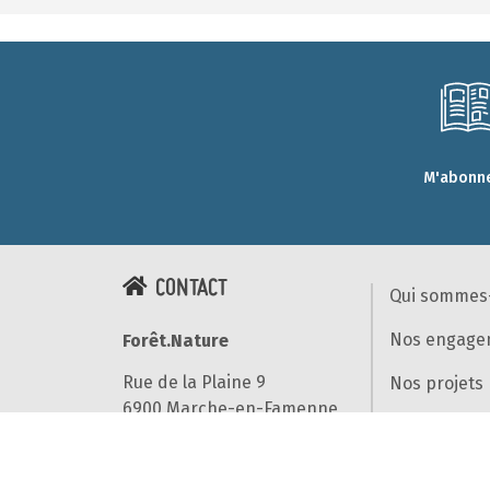
M'abonne
CONTACT
Qui sommes
Nos engage
Forêt.Nature
Rue de la Plaine 9
Nos projets
6900 Marche-en-Famenne
Nos résultat
T+32(0)84 22 35 70
Nos partena
info@foretnature.be