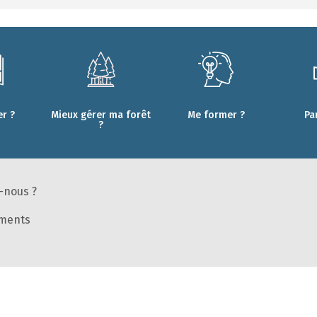
r ?
Mieux gérer ma forêt
Me former ?
Pa
?
-nous ?
ments
s
ires