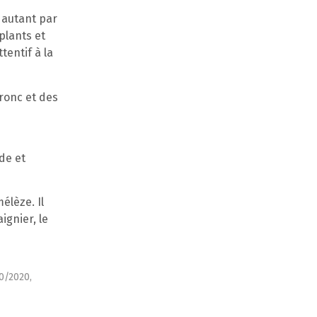
 autant par
 plants et
tentif à la
tronc et des
de et
élèze. Il
ignier, le
0/2020,