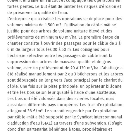
couvert entraîne un surcoût et complique les opérations en
fortes pentes. Le but était de limiter les risques d’érosion et
de préserver la qualité de l’eau.
L’entreprise qui a réalisé les opérations se déplace pour des
volumes minima de 1 500 m3. L’utilisation du câble-mât se
justifie pour des arbres de volume unitaire élevé et des
prélèvements de minimum 80 m³/ha. La première étape du
chantier consiste à ouvrir des passages pour le câble de 3 à
6 m de largeur tous les 30 à 50 m. Les consignes pour
l’éclaircie sélective entre les passages de câble sont la
suppression des arbres de mauvaise qualité et de gros
volume, avec un prélèvement de 70 à 130 m³/ha. L’abattage a
été réalisé manuellement par 2 ou 3 bûcherons et les arbres
sont débusqués en long vers l’axe principal par le chariot du
câble. Une fois sur la piste principale, un opérateur billonne
et trie les bois selon leur qualité à l’aide d’une abatteuse.
Les bois ont été valorisés dans des scieries locales, mais
aussi dans différents pays européens. Les frais d’exploitation
atteignent 36 €/m³. Le surcoût engendré par l’exploitation
par câble-mât a été supporté par le Syndicat intercommunal
d’adduction d’eau (SIAE) au travers d’une subvention. Il s’agit
donc d’un partenariat bénéfique à tous, propriétaires et