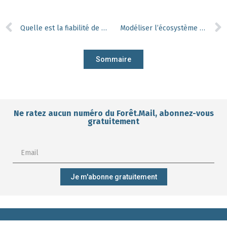
Quelle est la fiabilité de l’estimation visuelle des catégories de diamètre lors des descriptions des peuplements ?
Modéliser l’écosystème pour prédire sa réponse suite à la réintroduction de prédateurs
Sommaire
Ne ratez aucun numéro du Forêt.Mail, abonnez-vous
gratuitement
Je m'abonne gratuitement