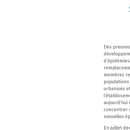
Des preuves 
développemen
d’épidémies 
remplacemen
membres res
populations
urbanisés et
l’établissem
aujourd’hui
concentrer s
nouvelles ép
En juillet d