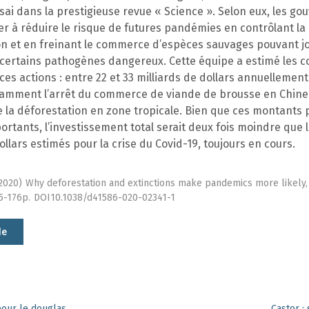
sai dans la prestigieuse revue « Science ». Selon eux, les g
r à réduire le risque de futures pandémies en contrôlant la
on et en freinant le commerce d’espèces sauvages pouvant jo
 certains pathogènes dangereux. Cette équipe a estimé les c
ces actions : entre 22 et 33 milliards de dollars annuellement
tamment l’arrêt du commerce de viande de brousse en Chine 
 la déforestation en zone tropicale. Bien que ces montants 
ortants, l’investissement total serait deux fois moindre que l
dollars estimés pour la crise du Covid-19, toujours en cours.
2020)
Why deforestation and extinctions make pandemics more likely,
5-176p.
DOI10.1038/d41586-020-02341-1
le
 pour le douglas
Castor :