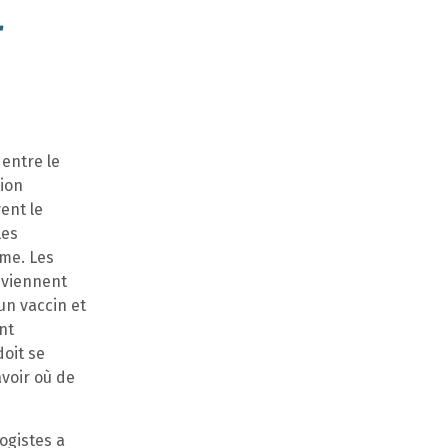
r
 entre le
tion
ent le
les
me. Les
eviennent
un vaccin et
nt
oit se
avoir où de
ogistes a