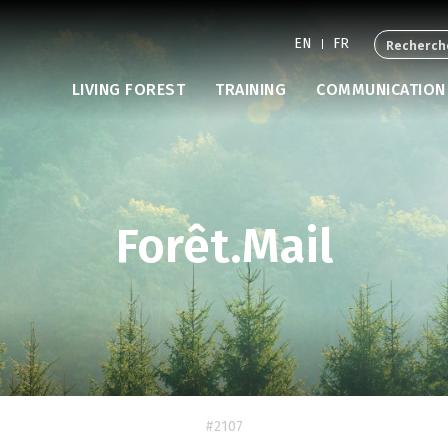
EN
FR
LIVING FOREST
TRAINING
COMMUNICATION
Forêt.Mail
#2107