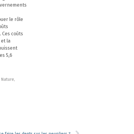
ouvernements
uer le rôle
oûts
. Ces coûts
et la
puissent
es 5,6
Nature,
 se faire les dents sur les peupliers ?