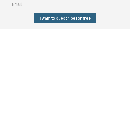
I want to subscribe for free
Subscribe?
Manage my
Get trained?
Get involved?
forest better?
CONTACT
Who are we?
Forêt.Nature
Our commitments
Rue de la Plaine 9
Our projects
6900 Marche-en-Famenne
Our results
T+32(0)84 22 35 70