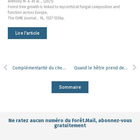
Anthony M. A. et al. ,
(2021)
Forest tree growth is linked to mycorrhizal fungal composition and
function across Europe,
The ISME Journal ,
16,
1327-1336p.
Lire l'article
Complémentarité du cheval de trait pour une gestion plus durable de la forêt
Quand le hêtre prend de l’altitude, il préfère être accompagné !
Sommaire
Ne ratez aucun numéro du Forêt.Mail, abonnez-vous
gratuitement