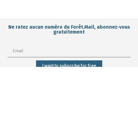
Ne ratez aucun numéro du Forêt.Mail, abonnez-vous
gratuitement
I want to subscribe for free
Subscribe?
Manage my
Get trained?
Get involved?
forest better?