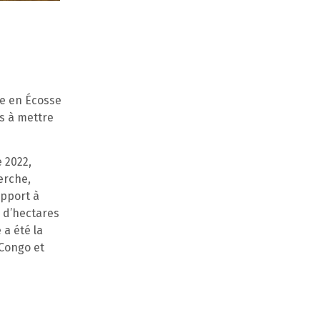
ue en Écosse
s à mettre
 2022,
erche,
apport à
s d’hectares
 a été la
 Congo et