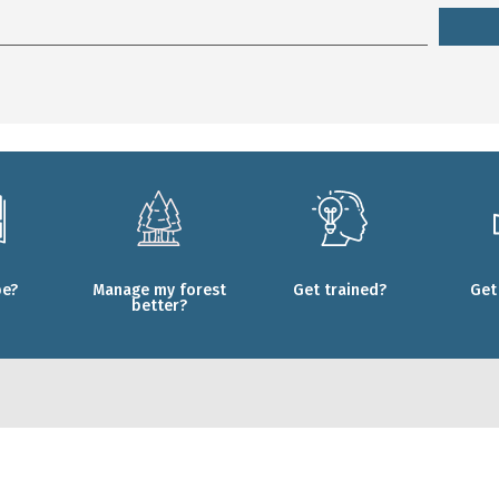
be?
Manage my forest
Get trained?
Get
better?
ments