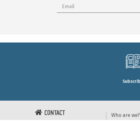
Subscri
CONTACT
Who are we?
Our commit
Forêt.Nature