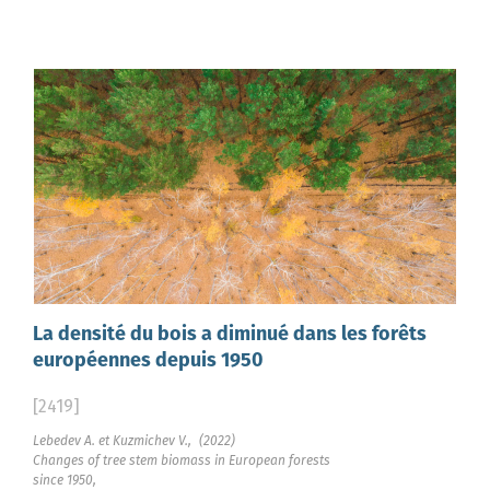
La densité du bois a diminué dans les forêts
européennes depuis 1950
[2419]
Lebedev A. et Kuzmichev V.,
(2022)
Changes of tree stem biomass in European forests
since 1950,