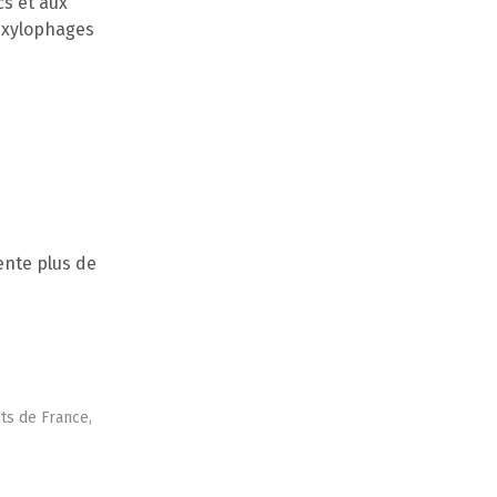
cs et aux
s xylophages
ente plus de
ts de France,