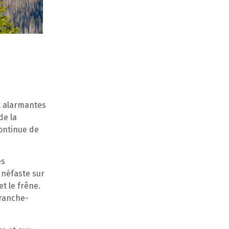
nt alarmantes
de la
continue de
es
 néfaste sur
et le frêne.
Franche-