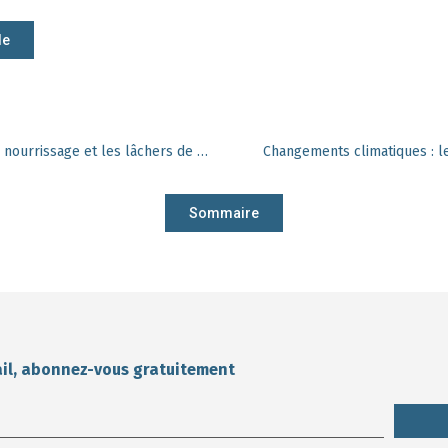
le
Des chasseurs wallons dénoncent le nourrissage et les lâchers de petit gibier
Changements climatiques : les
Sommaire
ail, abonnez-vous gratuitement