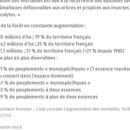
tion des mortalités est liée à la récurrence des épisodes se
climatiques défavorables aux arbres et propices aux insecte
colytes. »
 de la forêt en constante augmentation :
10 millions d’ha ; 19 % du territoire français
14,1 millions d’ha ; 25 % du territoire français
17,1 millions ; 31 % du territoire français (+21 % depuis 1985)
e plus en plus diversifiées :
 51 % de peuplements « monospécifiques » (1 essence représ
u couvert dans l’espace dominant)
 47 % de peuplements « monospécifiques »
 33 % de peuplements à deux essences
 19 % de peuplements à plus de deux essences
ventaire forestier - L’IGN constate l’augmentation des mortalités,
Forê
 (14),
 Adobe stock