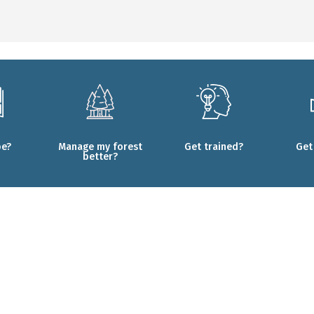
be?
Manage my forest
Get trained?
Get
better?
ments