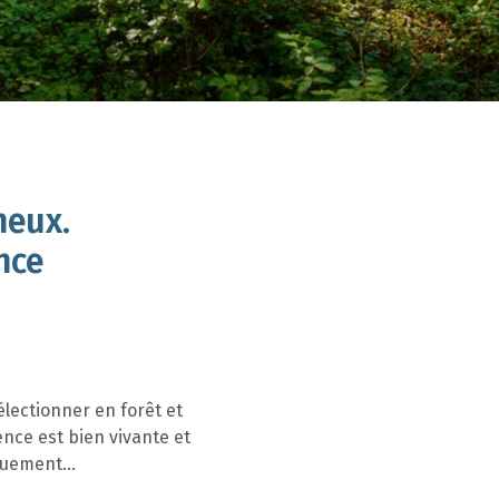
neux.
nce
sélectionner en forêt et
ence est bien vivante et
iquement…