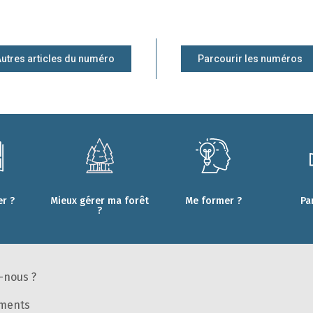
utres articles du numéro
Parcourir les numéros
r ?
Mieux gérer ma forêt
Me former ?
Pa
?
-nous ?
ments