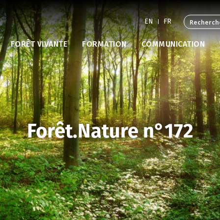
EN
FR
FORÊT VIVANTE
FORMATION
COMMUNICATION
Forêt.Nature n°172