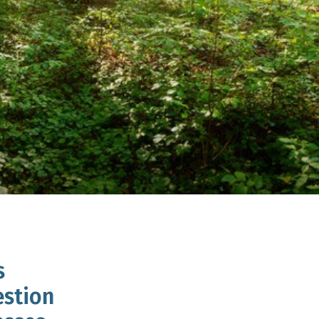
s
estion