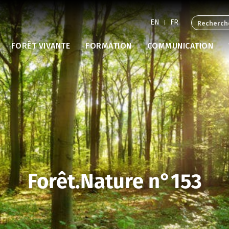
EN
FR
FORÊT VIVANTE
FORMATION
COMMUNICATION
Forêt.Nature n°153