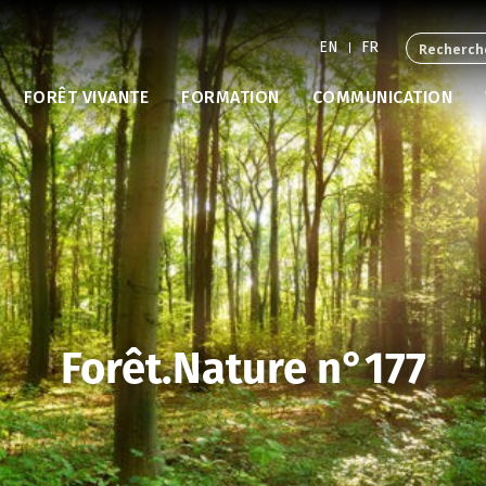
EN
FR
FORÊT VIVANTE
FORMATION
COMMUNICATION
Forêt.Nature n°177