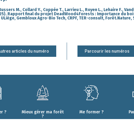
Bussers M., Collard Y., Coppée T., Larrieu L., Royen L., Lehaire F., Van
025). Rapport final du projet DeadWood4Forests : Importance du boi
s. ULiège, Gembloux Agro-Bio Tech, CRPF, TER-consult, Forêt.Nature,
utres articles du numéro
Parcourir les numéros
r ?
Mieux gérer ma forêt
Me former ?
Pa
?