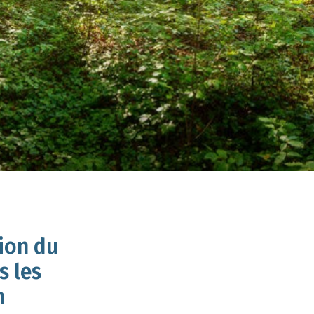
ion du
s les
n