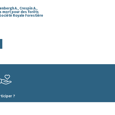
denbergh A., Crespin A.,
s mort pour des forêts
 Société Royale Forestière
rticiper ?