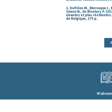
3. Dufrêne M., Blervaque I., 
Simon N., de Wouters P. (2
vivantes et plus résiliente
de Belgique, 275 p.
A
M'abonne