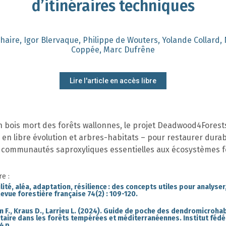
d’itinéraires techniques
haire, Igor Blervaque, Philippe de Wouters, Yolande Collard
Coppée, Marc Dufrêne
Lire l'article en accès libre
 en bois mort des forêts wallonnes, le projet Deadwood4Forest
 en libre évolution et arbres-habitats – pour restaurer dur
s communautés saproxyliques essentielles aux écosystèmes f
e :
ilité, aléa, adaptation, résilience : des concepts utiles pour analyse
Revue forestière française 74(2) : 109-120.
mm F., Kraus D., Larrieu L. (2024). Guide de poche des dendromicrohab
taire dans les forêts tempérées et méditerranéennes. Institut fédé
4 p.