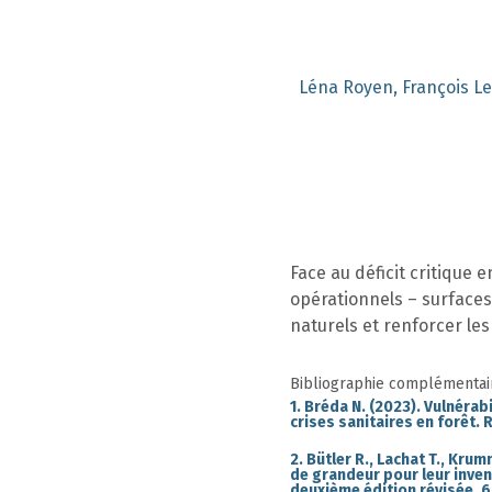
Léna Royen, François Le
Face au déficit critique
opérationnels – surfaces
naturels et renforcer le
Bibliographie complémentair
1. Bréda N. (2023). Vulnérab
crises sanitaires en forêt. 
2. Bütler R., Lachat T., Kru
de grandeur pour leur inven
deuxième édition révisée, 6