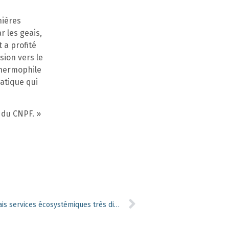
nières
r les geais,
 a profité
sion vers le
thermophile
atique qui
 du CNPF. »
Même rentabilité économique mais services écosystémiques très différents !