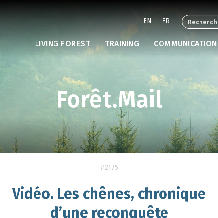
EN
FR
LIVING FOREST
TRAINING
COMMUNICATION
Forêt.Mail
#2175
Vidéo. Les chênes, chronique
d’une reconquête