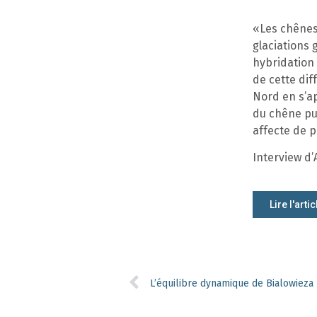
«Les chênes
glaciations 
hybridation 
de cette dif
Nord en s’ap
du chêne pu
affecte de p
Interview d’
Lire l'artic
L’équilibre dynamique de Bialowieza