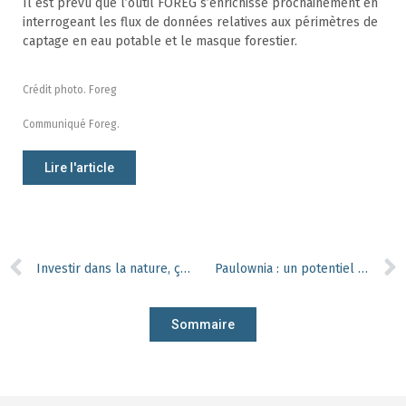
Il est prévu que l’outil FOREG s’enrichisse prochainement en
interrogeant les flux de données relatives aux périmètres de
captage en eau potable et le masque forestier.
Crédit photo. Foreg
Communiqué Foreg.
Lire l'article
Investir dans la nature, ça rapporte gros !
Paulownia : un potentiel de productivité record mais beaucoup d’incertitudes
Sommaire