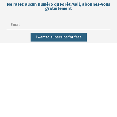
Ne ratez aucun numéro du Forêt.Mail, abonnez-vous
gratuitement
I want to subscribe for free
Subscribe?
Manage my
Get trained?
Get involved?
forest better?
CONTACT
Who are we?
Forêt.Nature