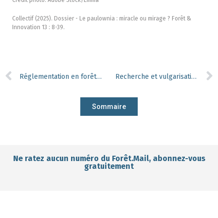
Collectif (2025). Dossier - Le paulownia : miracle ou mirage ? Forêt &
Innovation 13 : 8-39.
Réglementation en forêt : la France se dote d’un nouvel outil cartographique
Recherche et vulgarisation : la Wallonie investit pour des forêts plus résilientes
Sommaire
Ne ratez aucun numéro du Forêt.Mail, abonnez-vous
gratuitement